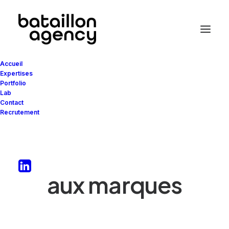
Accueil
Expertises
Portfolio
Lab
Contact
Recrutement
Donner vie
aux
t
e
r
r
i
t
o
i
r
e
s