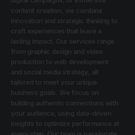
d
i
g
i
t
a
l
c
a
m
p
a
i
g
n
s
,
o
r
i
m
m
e
r
s
i
v
e
c
o
n
t
e
n
t
c
r
e
a
t
i
o
n
,
w
e
c
o
m
b
i
n
e
i
n
n
o
v
a
t
i
o
n
a
n
d
s
t
r
a
t
e
g
i
c
t
h
i
n
k
i
n
g
t
o
c
r
a
f
t
e
x
p
e
r
i
e
n
c
e
s
t
h
a
t
l
e
a
v
e
a
l
a
s
t
i
n
g
i
m
p
a
c
t
.
O
u
r
s
e
r
v
i
c
e
s
r
a
n
g
e
f
r
o
m
g
r
a
p
h
i
c
d
e
s
i
g
n
a
n
d
v
i
d
e
o
p
r
o
d
u
c
t
i
o
n
t
o
w
e
b
d
e
v
e
l
o
p
m
e
n
t
a
n
d
s
o
c
i
a
l
m
e
d
i
a
s
t
r
a
t
e
g
y
,
a
l
l
t
a
i
l
o
r
e
d
t
o
m
e
e
t
y
o
u
r
u
n
i
q
u
e
b
u
s
i
n
e
s
s
g
o
a
l
s
.
W
e
f
o
c
u
s
o
n
b
u
i
l
d
i
n
g
a
u
t
h
e
n
t
i
c
c
o
n
n
e
c
t
i
o
n
s
w
i
t
h
y
o
u
r
a
u
d
i
e
n
c
e
,
u
s
i
n
g
d
a
t
a
-
d
r
i
v
e
n
i
n
s
i
g
h
t
s
t
o
o
p
t
i
m
i
z
e
p
e
r
f
o
r
m
a
n
c
e
a
t
e
v
e
r
y
s
t
e
p
.
O
u
r
t
e
a
m
i
s
p
a
s
s
i
o
n
a
t
e