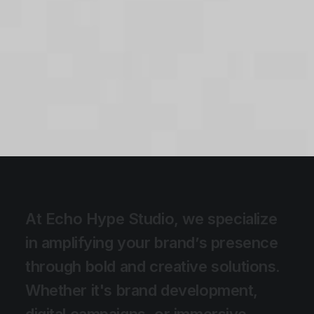
A
t
E
c
h
o
H
y
p
e
S
t
u
d
i
o
,
w
e
s
p
e
c
i
a
l
i
z
e
i
n
a
m
p
l
i
f
y
i
n
g
y
o
u
r
b
r
a
n
d
’
s
p
r
e
s
e
n
c
e
t
h
r
o
u
g
h
b
o
l
d
a
n
d
c
r
e
a
t
i
v
e
s
o
l
u
t
i
o
n
s
.
W
h
e
t
h
e
r
i
t
'
s
b
r
a
n
d
d
e
v
e
l
o
p
m
e
n
t
,