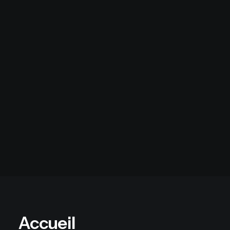
Derrière chaque projet, une
rencontre.
Provoquons le destin.
Contact
Accueil