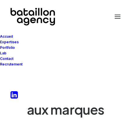
Accueil
Expertises
Portfolio
Lab
Contact
Recrutement
Donner vie
aux
t
e
r
r
i
t
o
i
r
e
s