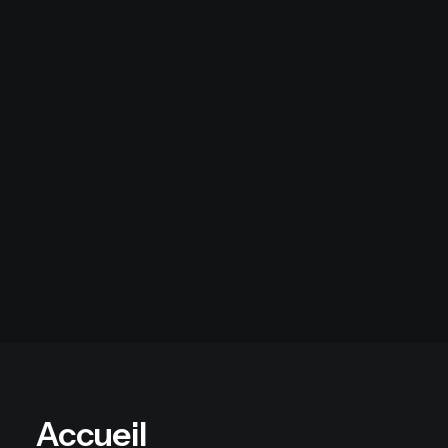
Derrière chaque projet, une
rencontre.
Provoquons le destin.
Contact
Accueil