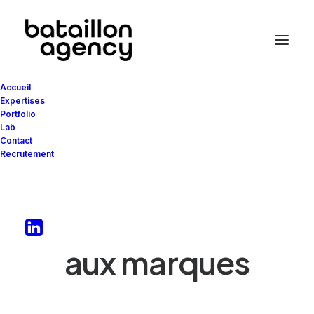
Accueil
Expertises
Portfolio
Lab
Contact
Recrutement
Donner vie
aux
t
e
r
r
i
t
o
i
r
e
s