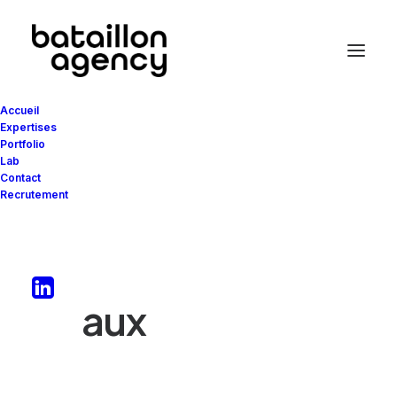
Accueil
Expertises
Portfolio
Lab
Contact
Recrutement
Donner vie
aux
m
a
r
q
u
e
s